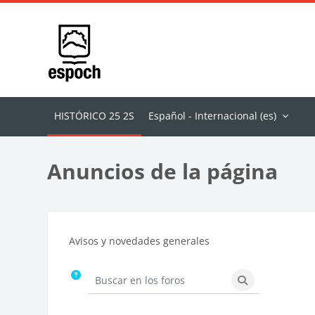
Salta al contenido principal
Español - Internacional ‎(es)‎
Anuncios de la página
Requisitos de finalización
Avisos y novedades generales
Buscar en los foros
Buscar en los f