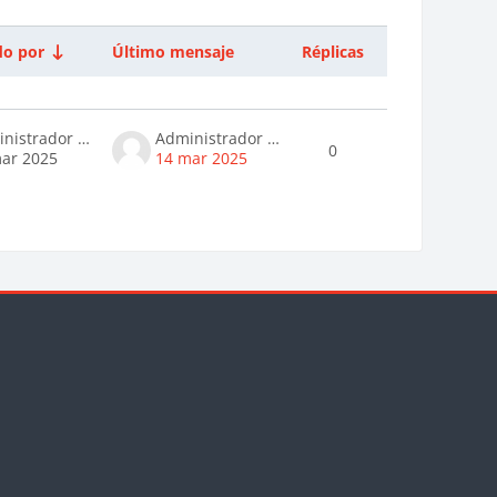
o por
Último mensaje
Réplicas
Acciones
Administrador Usuario
Administrador Usuario
0
ar 2025
14 mar 2025
Bloques