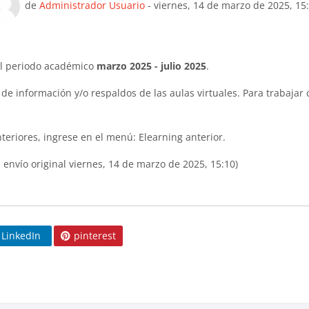
Número de respuestas: 0
de
Administrador Usuario
-
viernes, 14 de marzo de 2025, 15
del periodo académico
marzo 2025 - julio 2025
.
de información y/o respaldos de las aulas virtuales. Para trabajar c
nteriores, ingrese en el menú: Elearning anterior.
 envío original viernes, 14 de marzo de 2025, 15:10)
LinkedIn
pinterest