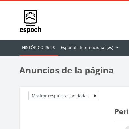
Salta al contenido principal
Español - Internacional ‎(es)‎
Anuncios de la página
Mostrar modo
Per