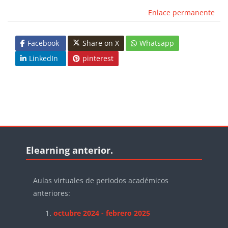
Enlace permanente
Facebook
Share on X
Whatsapp
LinkedIn
pinterest
Bloques
Salta Elearning anterior.
Elearning anterior.
Aulas virtuales de periodos académicos
anteriores:
octubre 2024 - febrero 2025